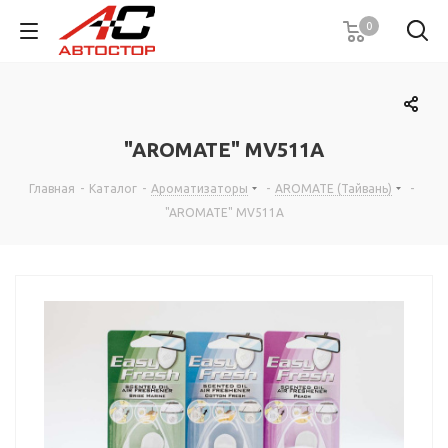
0
"AROMATE" MV511А
Главная
-
Каталог
-
Ароматизаторы
-
AROMATE (Тайвань)
-
"AROMATE" MV511А