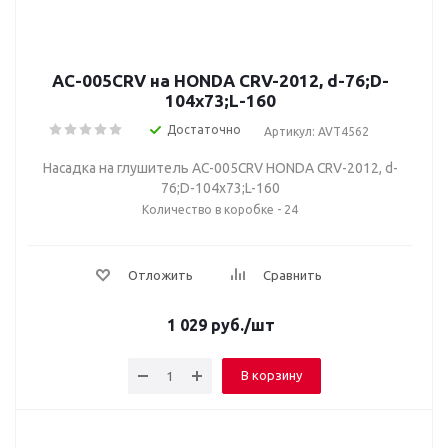
AC-005CRV на HONDA CRV-2012, d-76;D-
104х73;L-160
Достаточно
Артикул: AVT4562
Насадка на глушитель AC-005CRV HONDA CRV-2012, d-
76;D-104х73;L-160
Количество в коробке - 24
Отложить
Сравнить
1 029
руб.
/шт
В корзину