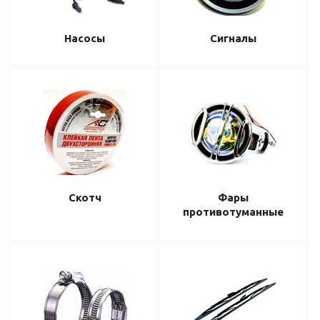
Насосы
Сигналы
Скотч
Фары
противотуманные