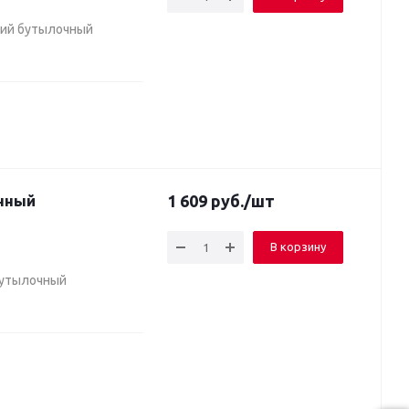
кий бутылочный
1 609
руб.
/шт
В корзину
 бутылочный