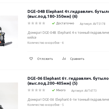
DGE-04B Elephant 4т.гидравлич. бутылочный в кейсе
(выс.под.180-350мм) (6)
Достаточно
Артикул: AVT5178
Домкрат DGE-04B Elephant 4-х тонный гидравлич
кейсе
Количество в коробке - 6
Отложить
Сравнить
DGE-06 Elephant 6т. гидравлич. бутылочный
(выс.под.200-405мм) (5)
Много
Артикул: AVT4773
Домкрат DGE-06 Elephant 6-ти тонный гидравлич
Количество в коробке - 5