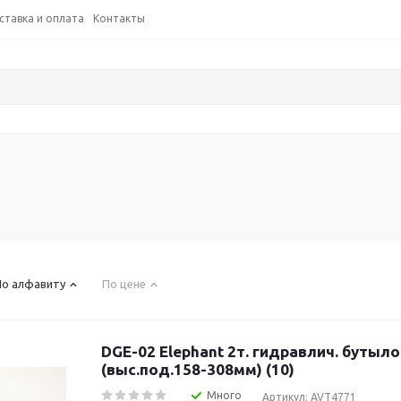
ставка и оплата
Контакты
По алфавиту
По цене
DGE-02 Elephant 2т. гидравлич. бутылочный
(выс.под.158-308мм) (10)
Много
Артикул: AVT4771