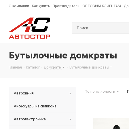
О компании
Как купить
Производители
ОПТОВЫМ КЛИЕНТАМ
До
Бутылочные домкраты
Главная
-
Каталог
-
Домкраты
-
Бутылочные домкраты
По популярности
Автохимия
Аксессуары из силикона
Автоэлектроника