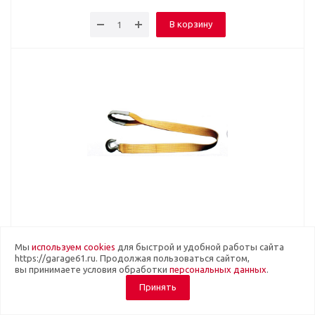
В корзину
Трос стропа SY-TS04-020-4м 2т крюк и
Мы
используем cookies
для быстрой и удобной работы сайта
петля
https://garage61.ru. Продолжая пользоваться сайтом,
вы принимаете условия обработки
персональных данных
.
Много
Артикул: AVT2300
Принять
Трос стропа SY-TS04-020-4м 2т крюк и петля