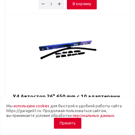
В корзину
Х4 Автостор 26" 650 mm c 10 адаптерами
Много
Мы
используем cookies
для быстрой и удобной работы сайта
Артикул: AVT4118
https://garage61.ru. Продолжая пользоваться сайтом,
вы принимаете условия обработки
персональных данных
.
Щетки с/о бескаркасные Автостор Х4 26" 650 mm c 10
адаптерами
Принять
Количество в коробке - 50