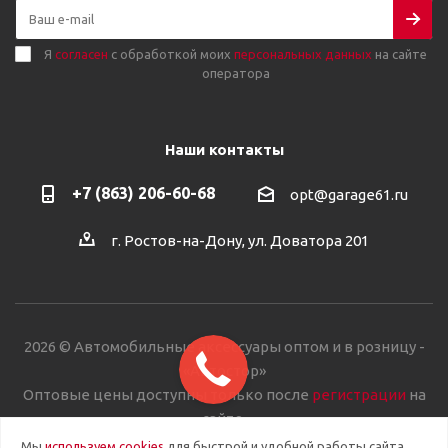
Я
согласен
с обработкой моих
персональных данных
на сайте
оператора
Наши контакты
+7 (863) 206-60-68
opt@garage61.ru
г. Ростов-на-Дону, ул. Доватора 201
2026 © Автомобильные аксессуары оптом и в розницу -
«Автостор»
Оптовые цены доступны только после
регистрации
на
сайте.
Мы
используем cookies
для быстрой и удобной работы сайта