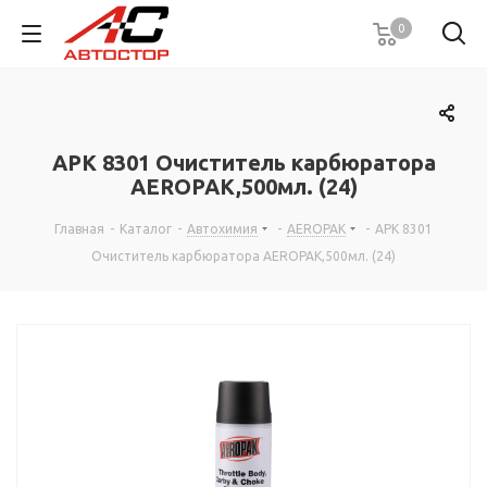
0
APK 8301 Очиститель карбюратора
AEROPAK,500мл. (24)
Главная
-
Каталог
-
Автохимия
-
AEROPAK
-
APK 8301
Очиститель карбюратора AEROPAK,500мл. (24)