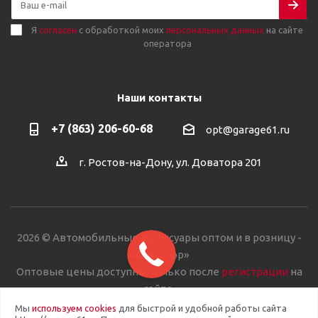
Я
согласен
с обработкой моих
персональных данных
на сайте
оператора
Наши контакты
+7 (863) 206-60-68
opt@garage61.ru
г. Ростов-на-Дону, ул. Доватора 201
2026 © Автомобильные аксессуары оптом и в розницу -
«Автостор»
Оптовые цены доступны только после
регистрации
на
сайте.
Мы
используем cookies
для быстрой и удобной работы сайта