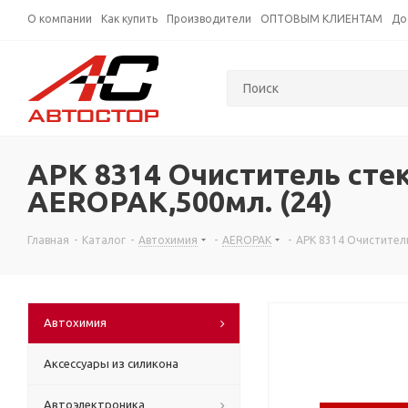
О компании
Как купить
Производители
ОПТОВЫМ КЛИЕНТАМ
До
APK 8314 Очиститель сте
AEROPAK,500мл. (24)
Главная
-
Каталог
-
Автохимия
-
AEROPAK
-
APK 8314 Очистител
Автохимия
Аксессуары из силикона
Автоэлектроника