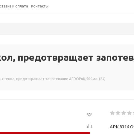
ставка и оплата
Контакты
кол, предотвращает запоте
ь стекол, предотвращает запотевание AEROPAK,500мл. (24)
APK 8314 О