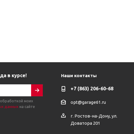
да в курсе!
Наши контакты
+7 (863) 206-60-68
 обработкой моих
opt@garage61.ru
ых данных
на сайте
г. Ростов-на-Дону, ул.
Доватора 201