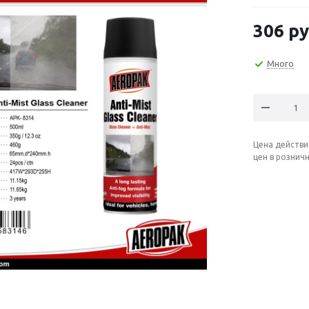
306
ру
Много
Цена действи
цен в рознич