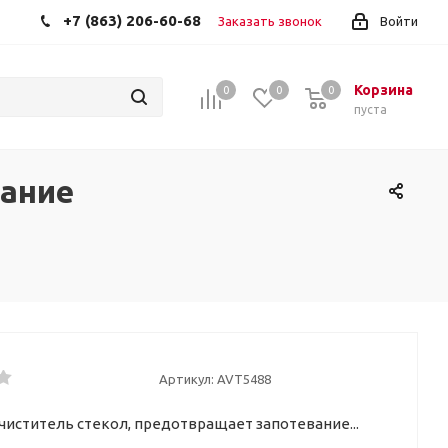
+7 (863) 206-60-68
Заказать звонок
Войти
Корзина
0
0
0
пуста
вание
Артикул:
AVT5488
чиститель стекол, предотвращает запотевание...