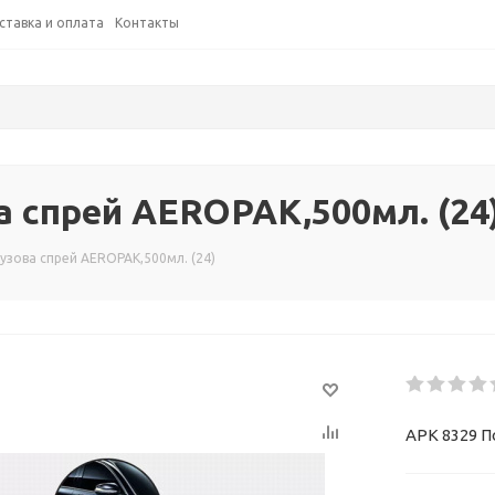
ставка и оплата
Контакты
а спрей AEROPAK,500мл. (24
узова спрей AEROPAK,500мл. (24)
APK 8329 П