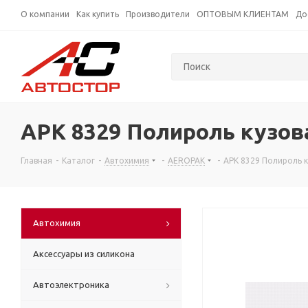
О компании
Как купить
Производители
ОПТОВЫМ КЛИЕНТАМ
До
APK 8329 Полироль кузов
Главная
-
Каталог
-
Автохимия
-
AEROPAK
-
APK 8329 Полироль к
Автохимия
Аксессуары из силикона
Автоэлектроника