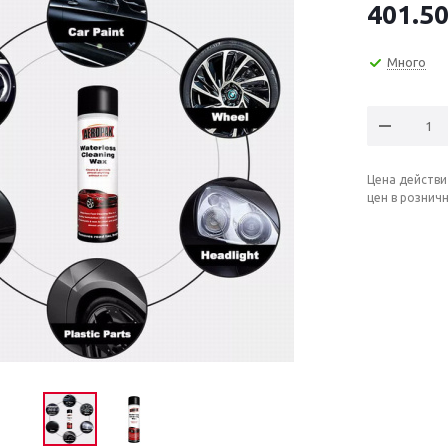
401.5
Много
Цена действи
цен в рознич