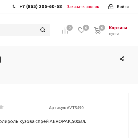
+7 (863) 206-60-68
Заказать звонок
Войти
Корзина
0
0
0
пуста
)
Артикул:
AVT5490
олироль кузова спрей AEROPAK,500мл.