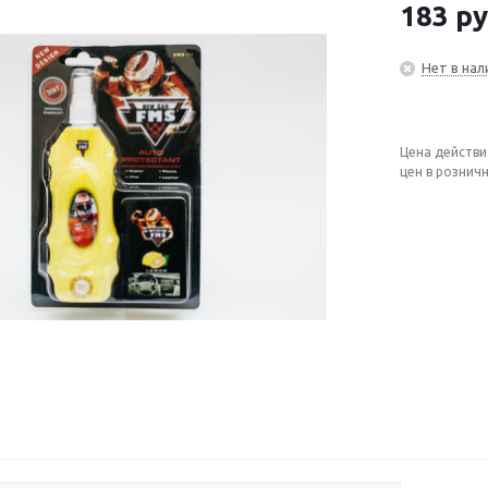
183
ру
Нет в нал
Цена действи
цен в рознич