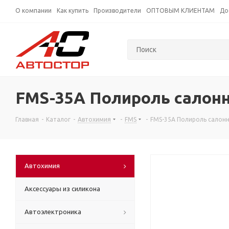
О компании
Как купить
Производители
ОПТОВЫМ КЛИЕНТАМ
До
FMS-35А Полироль cалонна
Главная
-
Каталог
-
Автохимия
-
FMS
-
FMS-35А Полироль cалонн
Автохимия
Аксессуары из силикона
Автоэлектроника