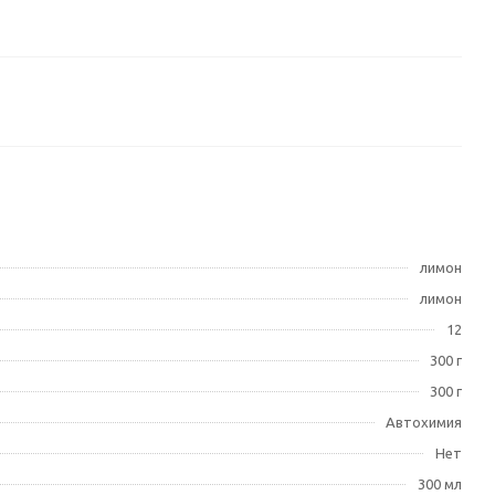
лимон
лимон
12
300 г
300 г
Автохимия
Нет
300 мл