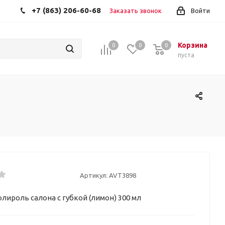
+7 (863) 206-60-68
Заказать звонок
Войти
Корзина
0
0
0
пуста
Артикул:
AVT3898
олироль салона с губкой (лимон) 300 мл