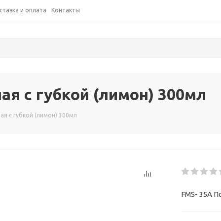
ставка и оплата
Контакты
я с губкой (лимон) 300мл
ая с губкой (лимон) 300мл
FMS- 35А П