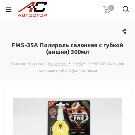
0
FMS-35А Полироль cалонная с губкой
(вишня) 300мл
Главная
-
Каталог
-
Автохимия
-
FMS
-
FMS-35А Полироль
cалонная с губкой (вишня) 300мл