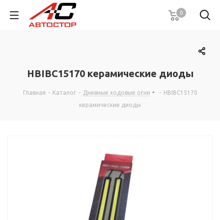
0
HBIBC15170 керамические диоды
Главная
-
Каталог
-
Дневные ходовые огни
-
HBIBC15170
керамические диоды