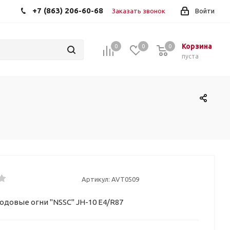
+7 (863) 206-60-68
Заказать звонок
Войти
Корзина
0
0
0
пуста
Артикул:
AVT0509
довые огни "NSSC" JH-10 E4/R87