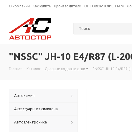
О компании
Как купить
Производители
ОПТОВЫМ КЛИЕНТАМ
До
"NSSC" JH-10 E4/R87 (L-200
Главная
-
Каталог
-
Дневные ходовые огни
-
"NSSC" JH-10 E4/R87 (L-
Автохимия
Аксессуары из силикона
Автоэлектроника