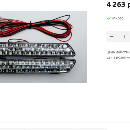
4 263
р
Много
Цена действи
цен в рознич