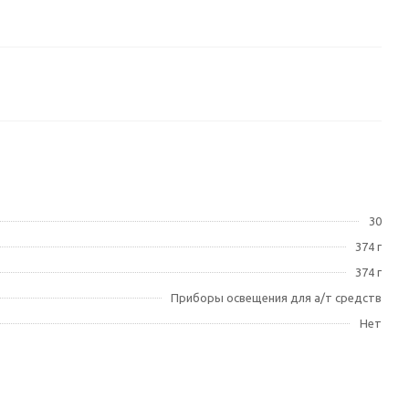
30
374 г
374 г
Приборы освещения для а/т средств
Нет