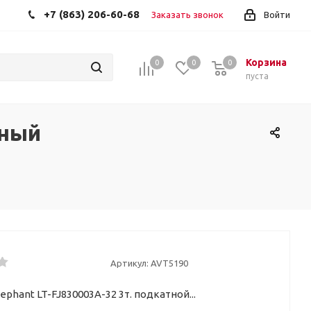
+7 (863) 206-60-68
Заказать звонок
Войти
Корзина
0
0
0
пуста
рный
Артикул:
AVT5190
ephant LT-FJ830003A-32 3т. подкатной...