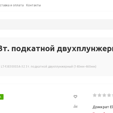
ставка и оплата
Контакты
2 3т. подкатной двухплунже
t LT-FJ830003A-32 3т. подкатной двухплунжерный (140мм-460мм)
А
Домкрат El