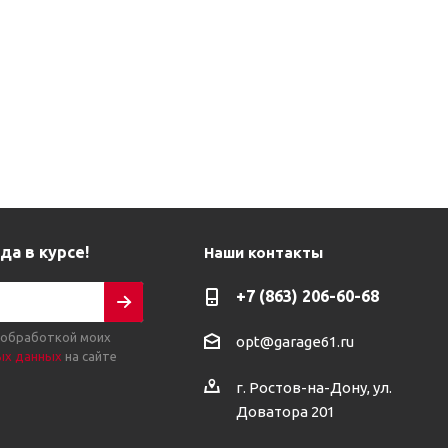
да в курсе!
Наши контакты
+7 (863) 206-60-68
 обработкой моих
opt@garage61.ru
ых данных
на сайте
г. Ростов-на-Дону, ул.
Доватора 201