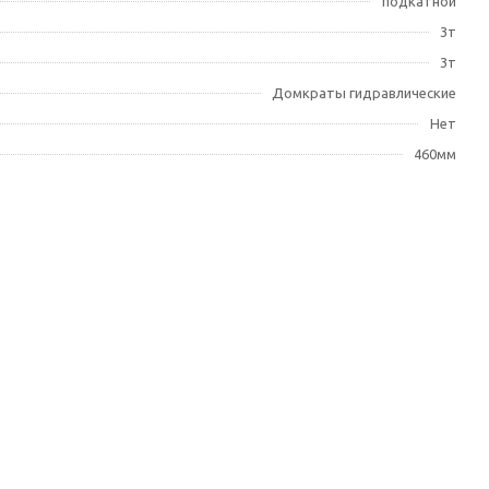
подкатной
3т
3т
Домкраты гидравлические
Нет
460мм