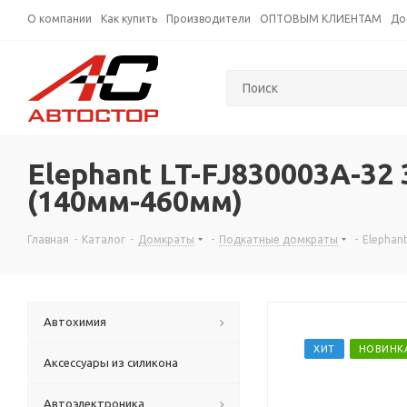
О компании
Как купить
Производители
ОПТОВЫМ КЛИЕНТАМ
До
Elephant LT-FJ830003A-3
(140мм-460мм)
Главная
-
Каталог
-
Домкраты
-
Подкатные домкраты
-
Elephan
Автохимия
ХИТ
НОВИНК
Аксессуары из силикона
Автоэлектроника