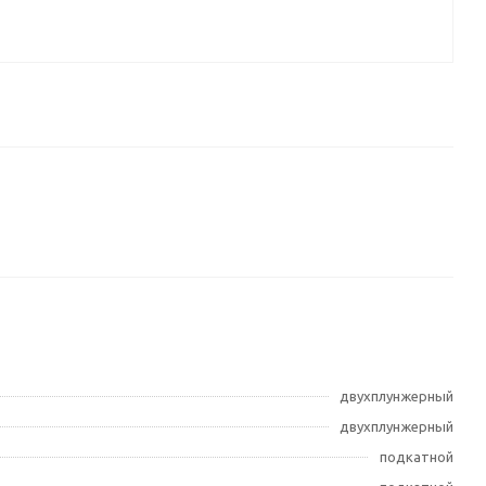
двухплунжерный
двухплунжерный
подкатной