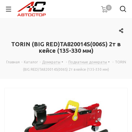
0
TORIN (BIG RED)TA820014S(006S) 2т в
кейсе (135-330 мм)
Главная
-
Каталог
-
Домкраты
-
Подкатные домкраты
-
TORIN
(BIG RED)TA820014S(006S) 2т в кейсе (135-330 мм)