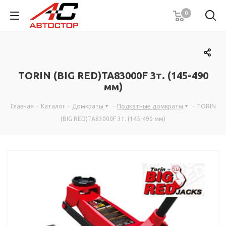
0
TORIN (BIG RED)TA83000F 3т. (145-490
мм)
Главная
-
Каталог
-
Домкраты
-
Подкатные домкраты
-
TORIN
(BIG RED)TA83000F 3т. (145-490 мм)