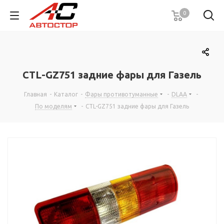
0
CTL-GZ751 задние фары для Газель
Главная
-
Каталог
-
Фары противотуманные
-
DLAA
-
По моделям
-
CTL-GZ751 задние фары для Газель