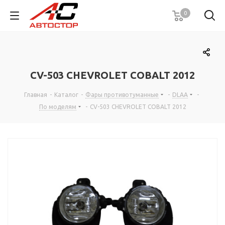
0
CV-503 CHEVROLET COBALT 2012
Главная
-
Каталог
-
Фары противотуманные
-
DLAA
-
По моделям
-
CV-503 CHEVROLET COBALT 2012