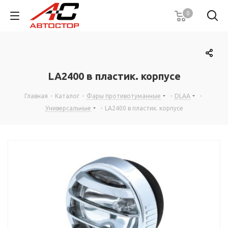
0
LA2400 в пластик. корпусе
Главная
-
Каталог
-
Фары противотуманные
-
DLAA
-
Универсальные
-
LA2400 в пластик. корпусе