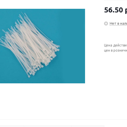
56.50
Нет в нал
Цена действи
цен в рознич