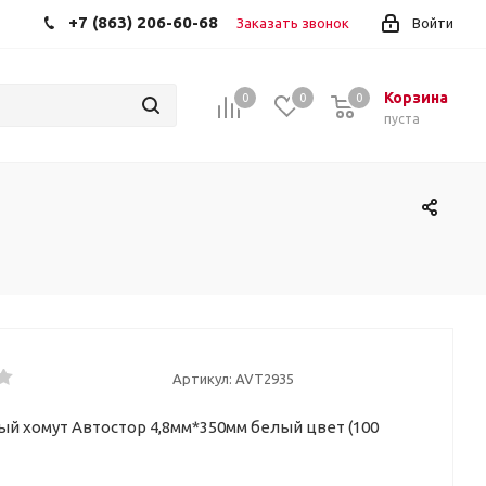
+7 (863) 206-60-68
Заказать звонок
Войти
Корзина
0
0
0
пуста
Артикул:
AVT2935
й хомут Автостор 4,8мм*350мм белый цвет (100