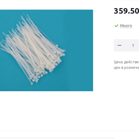
359.5
Много
Цена действи
цен в рознич