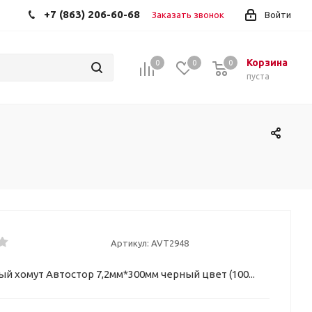
+7 (863) 206-60-68
Заказать звонок
Войти
Корзина
0
0
0
пуста
Артикул:
AVT2948
й хомут Автостор 7,2мм*300мм черный цвет (100...