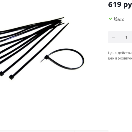
619
ру
Мало
Цена действи
цен в рознич