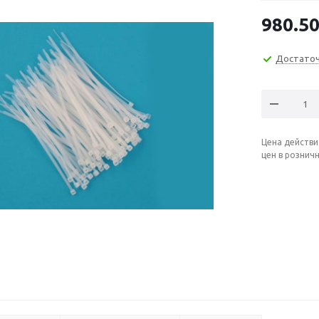
980.5
Достато
Цена действи
цен в рознич