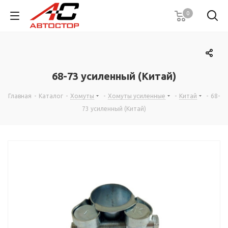
0
68-73 усиленный (Китай)
Главная
-
Каталог
-
Хомуты
-
Хомуты усиленные
-
Китай
-
68-
73 усиленный (Китай)