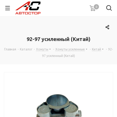
0
92-97 усиленный (Китай)
Главная
-
Каталог
-
Хомуты
-
Хомуты усиленные
-
Китай
-
92-
97 усиленный (Китай)