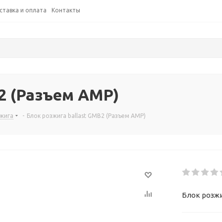
ставка и оплата
Контакты
2 (Разъем AMP)
зжига
-
Блок розжига ballast GMB2 (Разъем AMP)
Блок розжи