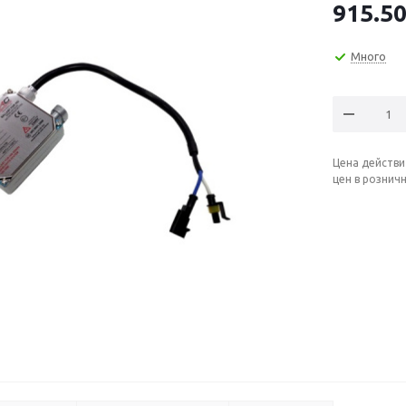
915.5
Много
Цена действи
цен в рознич