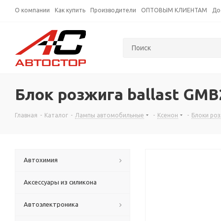
О компании
Как купить
Производители
ОПТОВЫМ КЛИЕНТАМ
До
Блок розжига ballast GMB
Главная
-
Каталог
-
Лампы автомобильные
-
Ксенон
-
Блоки ро
Автохимия
Аксессуары из силикона
Автоэлектроника