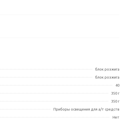
блок розжига
блок розжига
40
350 г
350 г
Приборы освещения для а/т средств
Нет