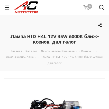
0
Лампа HID Н4L 12V 35W 6000К ближ-
ксенон, дал-галог
Главная
-
Каталог
-
Лампы автомобильные
-
Ксенон
-
Лампы ксеноновые
-
Лампа HID Н4L 12V 35W 6000К ближ-ксенон,
дал-галог