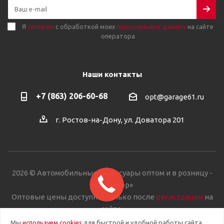
Я
согласен
с обработкой моих
персональных данных
на сайте
оператора
Наши контакты
+7 (863) 206-60-68
opt@garage61.ru
г. Ростов-на-Дону, ул. Доватора 201
2026 © Автомобильные аксессуары оптом и в розницу -
«Автостор»
Оптовые цены доступны только после
регистрации
на
сайте.
Мы
используем cookies
для быстрой и удобной работы сайта