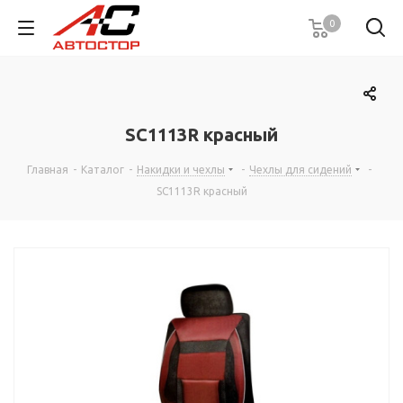
0
SC1113R красный
Главная
-
Каталог
-
Накидки и чехлы
-
Чехлы для сидений
-
SC1113R красный