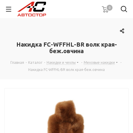
0
Накидка FC-WFFHL-ВR волк края-
беж.овчина
Главная
-
Каталог
-
Накидки и чехлы
-
Меховые накидки
-
Накидка FC-WFFHL-ВR волк края-беж.овчина