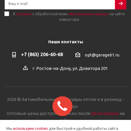
Я
согласен
с обработкой моих
персональных данных
на сайте
оператора
Наши контакты
+7 (863) 206-60-68
opt@garage61.ru
г. Ростов-на-Дону, ул. Доватора 201
2026 © Автомобильные аксессуары оптом и в розницу -
«Автостор»
Оптовые цены доступны только после
регистрации
на
сайте.
Мы
используем cookies
для быстрой и удобной работы сайта