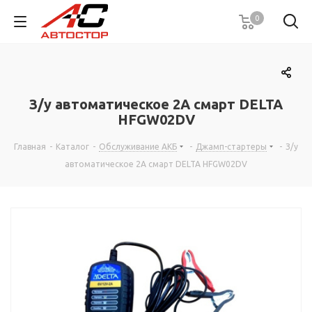
0
З/у автоматическое 2А смарт DELTA
HFGW02DV
Главная
-
Каталог
-
Обслуживание АКБ
-
Джамп-стартеры
-
З/у
автоматическое 2А смарт DELTA HFGW02DV