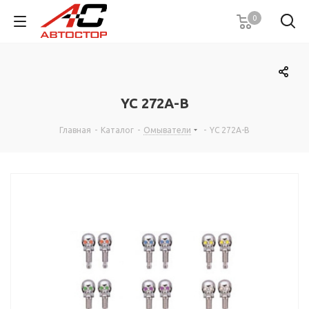
0
YC 272A-B
Главная
-
Каталог
-
Омыватели
-
YC 272A-B