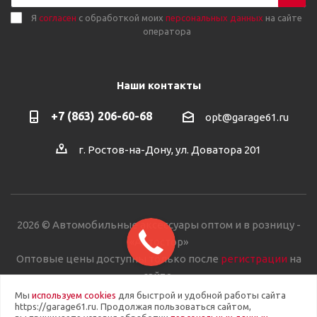
Я
согласен
с обработкой моих
персональных данных
на сайте
оператора
Наши контакты
+7 (863) 206-60-68
opt@garage61.ru
г. Ростов-на-Дону, ул. Доватора 201
2026 © Автомобильные аксессуары оптом и в розницу -
«Автостор»
Оптовые цены доступны только после
регистрации
на
сайте.
Мы
используем cookies
для быстрой и удобной работы сайта
https://garage61.ru. Продолжая пользоваться сайтом,