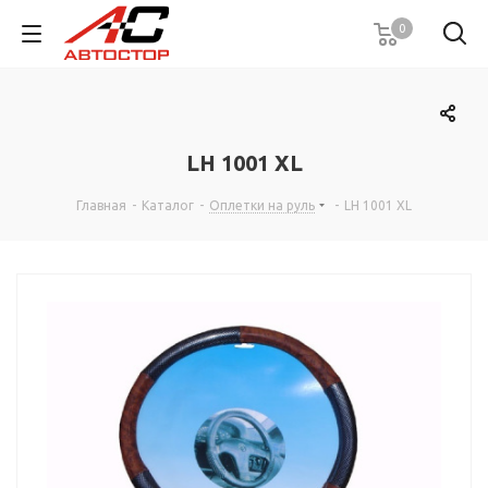
0
LH 1001 XL
Главная
-
Каталог
-
Оплетки на руль
-
LH 1001 XL