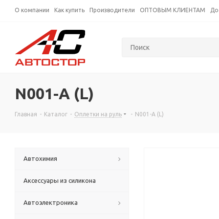
О компании
Как купить
Производители
ОПТОВЫМ КЛИЕНТАМ
До
N001-A (L)
Главная
-
Каталог
-
Оплетки на руль
-
N001-A (L)
Автохимия
Аксессуары из силикона
Автоэлектроника