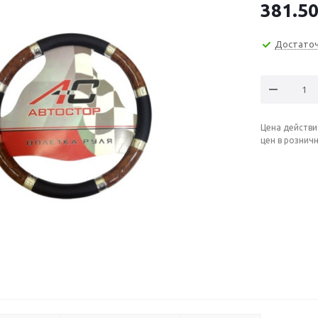
381.5
Достато
Цена действи
цен в рознич