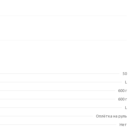
50
L
600 г
600 г
L
Оплётка на руль
Нет