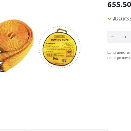
655.5
Достато
Цена действи
цен в рознич