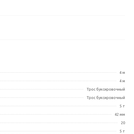
4 м
4 м
Трос буксировочный
Трос буксировочный
5 т
42 мм
20
5 т