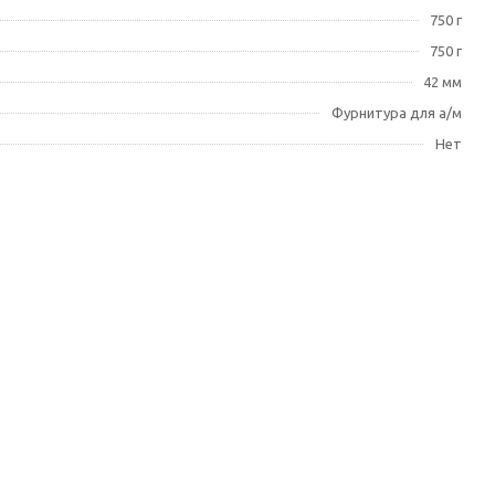
750 г
750 г
42 мм
Фурнитура для а/м
Нет