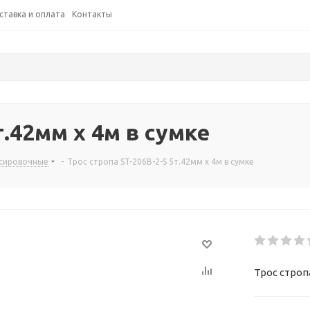
ставка и оплата
Контакты
т.42мм х 4м в сумке
сировочные
-
Трос стропа ST-206B-2-S 5т.42мм х 4м в сумке
Трос стропа