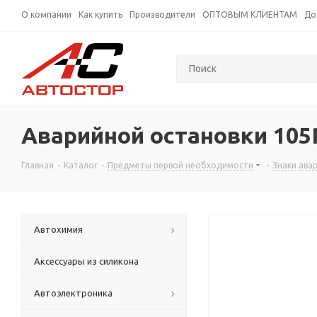
О компании
Как купить
Производители
ОПТОВЫМ КЛИЕНТАМ
До
Аварийной остановки 105R
Главная
-
Каталог
-
Предметы первой необходимости
-
Знаки ава
Автохимия
Аксессуары из силикона
Автоэлектроника