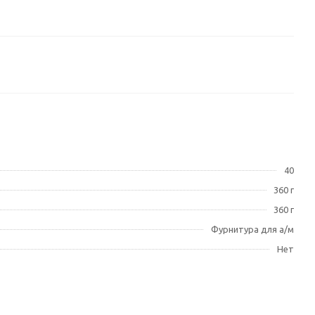
40
360 г
360 г
Фурнитура для а/м
Нет