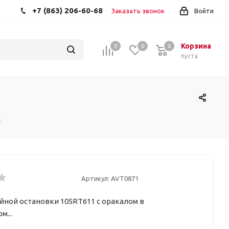
+7 (863) 206-60-68
Заказать звонок
Войти
Корзина
0
0
0
пуста
.
Артикул:
AVT0871
йной остановки 105RT611 с оракалом в
м...