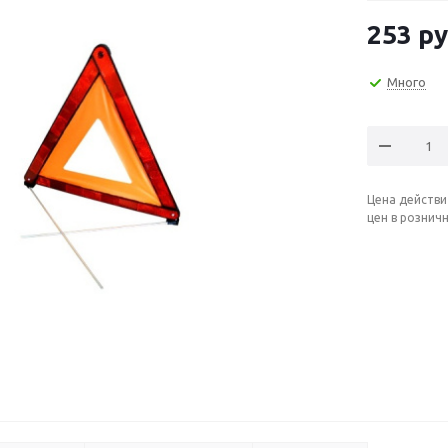
253
ру
Много
Цена действи
цен в рознич