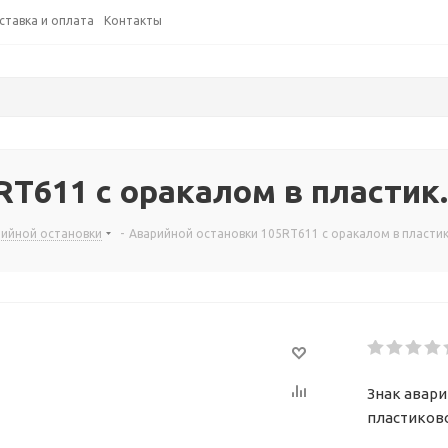
ставка и оплата
Контакты
T611 с оракалом в пластик.
рийной остановки
-
Аварийной остановки 105RT611 с оракалом в пластик
Знак авари
пластиково