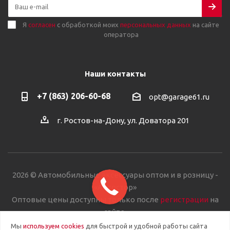
Я
согласен
с обработкой моих
персональных данных
на сайте
оператора
Наши контакты
+7 (863) 206-60-68
opt@garage61.ru
г. Ростов-на-Дону, ул. Доватора 201
2026 © Автомобильные аксессуары оптом и в розницу -
«Автостор»
Оптовые цены доступны только после
регистрации
на
сайте.
Мы
используем cookies
для быстрой и удобной работы сайта