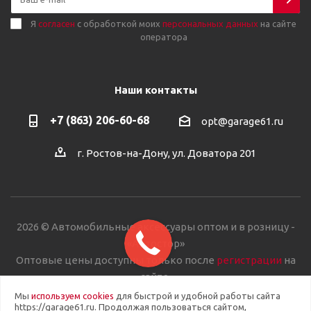
Я
согласен
с обработкой моих
персональных данных
на сайте
оператора
Наши контакты
+7 (863) 206-60-68
opt@garage61.ru
г. Ростов-на-Дону, ул. Доватора 201
2026 © Автомобильные аксессуары оптом и в розницу -
«Автостор»
Оптовые цены доступны только после
регистрации
на
сайте.
Мы
используем cookies
для быстрой и удобной работы сайта
https://garage61.ru. Продолжая пользоваться сайтом,