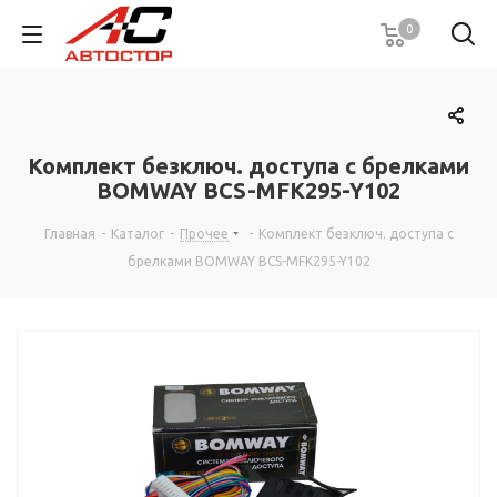
0
Комплект безключ. доступа с брелками
BOMWAY BCS-MFK295-Y102
Главная
-
Каталог
-
Прочее
-
Комплект безключ. доступа с
брелками BOMWAY BCS-MFK295-Y102