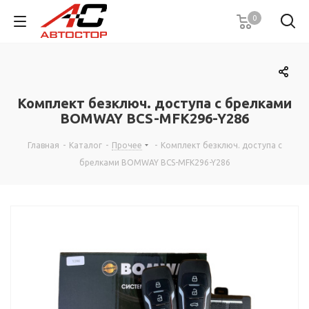
0
Комплект безключ. доступа с брелками
BOMWAY BCS-MFK296-Y286
Главная
-
Каталог
-
Прочее
-
Комплект безключ. доступа с
брелками BOMWAY BCS-MFK296-Y286