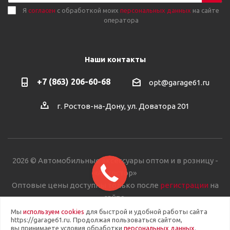
Я
согласен
с обработкой моих
персональных данных
на сайте
оператора
Наши контакты
+7 (863) 206-60-68
opt@garage61.ru
г. Ростов-на-Дону, ул. Доватора 201
2026 © Автомобильные аксессуары оптом и в розницу -
«Автостор»
Оптовые цены доступны только после
регистрации
на
сайте.
Мы
используем cookies
для быстрой и удобной работы сайта
https://garage61.ru. Продолжая пользоваться сайтом,
вы принимаете условия обработки
персональных данных
.