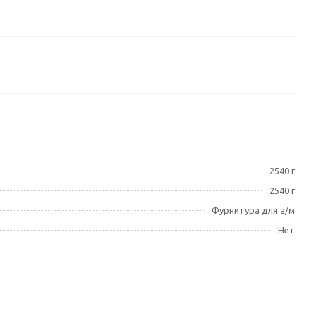
2540 г
2540 г
Фурнитура для а/м
Нет