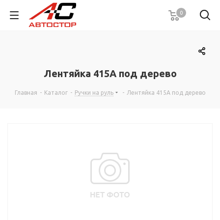
0
Лентяйка 415А под дерево
Главная
-
Каталог
-
Ручки на руль
-
Лентяйка 415А под дерево