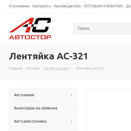
О компании
Как купить
Производители
ОПТОВЫМ КЛИЕНТАМ
До
Лентяйка AC-321
Главная
-
Каталог
-
Ручки на руль
-
Лентяйка AC-321
Автохимия
Аксессуары из силикона
Автоэлектроника