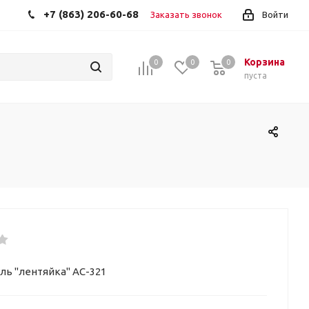
+7 (863) 206-60-68
Заказать звонок
Войти
Корзина
0
0
0
пуста
уль "лентяйка" AC-321