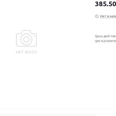
385.5
Нет в нал
Цена действи
цен в рознич