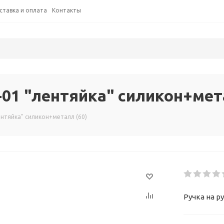
ставка и оплата
Контакты
-01 "лентяйка" силикон+мет
ентяйка" силикон+металл (60)
Ручка на р