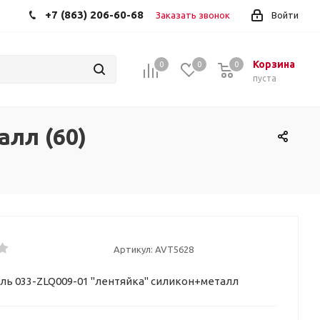
+7 (863) 206-60-68
Заказать звонок
Войти
Корзина
0
0
0
пуста
алл (60)
Артикул:
AVT5628
уль 033-ZLQ009-01 "лентяйка" силикон+металл