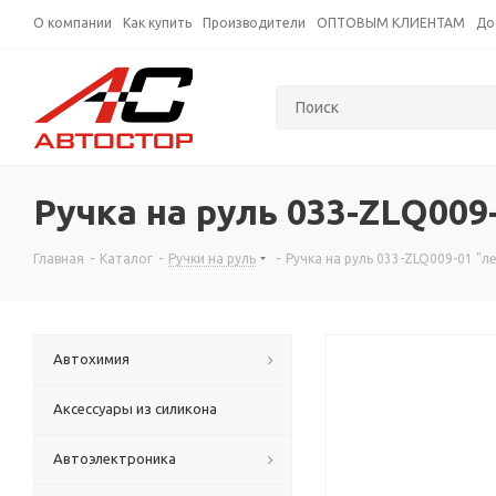
О компании
Как купить
Производители
ОПТОВЫМ КЛИЕНТАМ
До
Ручка на руль 033-ZLQ009
Главная
-
Каталог
-
Ручки на руль
-
Ручка на руль 033-ZLQ009-01 "л
Автохимия
Аксессуары из силикона
Автоэлектроника