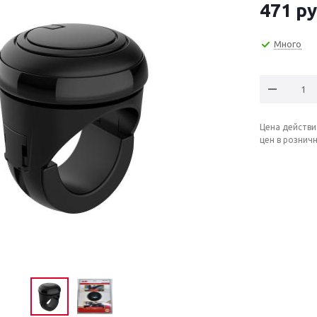
471
ру
Много
Цена действи
цен в рознич