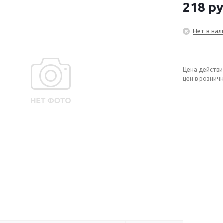
218
ру
Нет в нал
Цена действи
цен в рознич