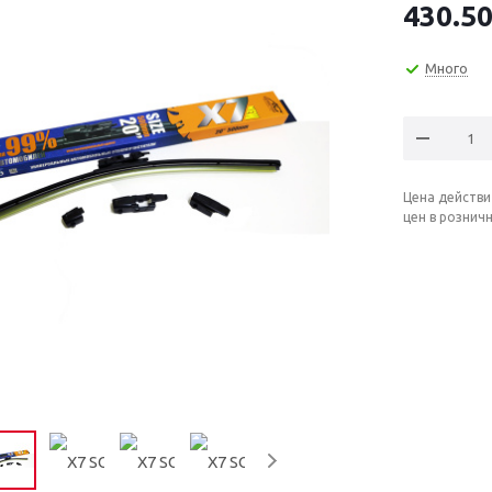
430.5
Много
Цена действи
цен в рознич