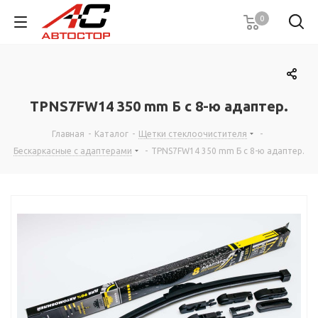
0
TPNS7FW14 350 mm Б с 8-ю адаптер.
Главная
-
Каталог
-
Щетки стеклоочистителя
-
Бескаркасные с адаптерами
-
TPNS7FW14 350 mm Б с 8-ю адаптер.