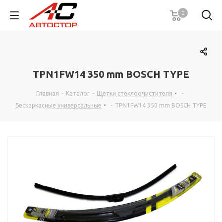
0
TPN1FW14 350 mm BOSCH TYPE
Главная
-
Каталог
-
Щетки стеклоочистителя
-
Бескаркасные универсальные
-
TPN1FW14 350 mm BOSCH TYPE