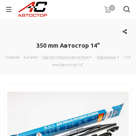
0
350 mm Автостор 14"
Главная
-
Каталог
-
Щетки стеклоочистителя
-
Каркасные
-
350
mm Автостор 14"