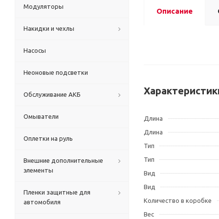
Модуляторы
Описание
Накидки и чехлы
Насосы
Неоновые подсветки
Характеристик
Обслуживание АКБ
Омыватели
Длина
Длина
Оплетки на руль
Тип
Тип
Внешние дополнительные
элементы
Вид
Вид
Пленки защитные для
Количество в коробке
автомобиля
Вес