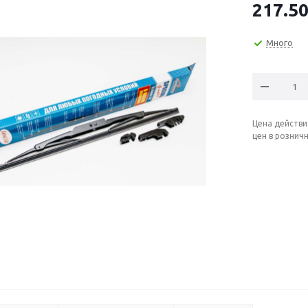
217.5
Много
Цена действи
цен в рознич