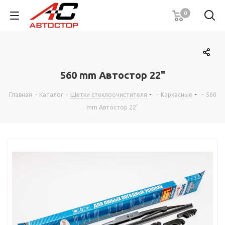
0
560 mm Автостор 22"
Главная
-
Каталог
-
Щетки стеклоочистителя
-
Каркасные
-
560
mm Автостор 22"